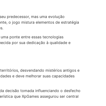
e seu predecessor, mas uma evolução
nte, o jogo mistura elementos de estratégia
s.
 uma ponte entre essas tecnologias
ecida por sua dedicação à qualidade e
rritórios, desvendando mistérios antigos e
idades e deve melhorar suas capacidades
ada decisão tomada influenciando o desfecho
terística que XpGames assegurou ser central