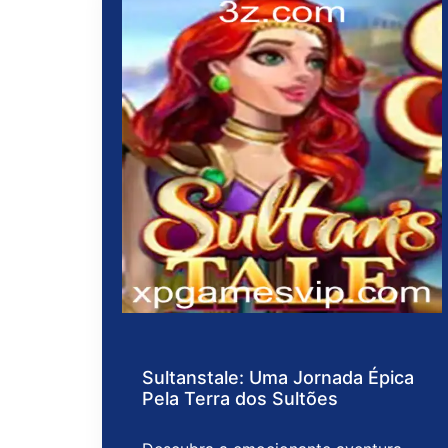
Sultanstale: Uma Jornada Épica
Pela Terra dos Sultões