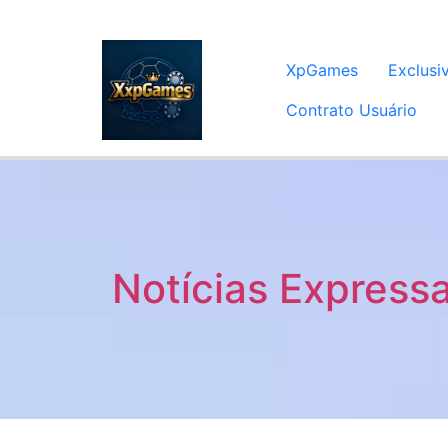
XpGames
Exclusi
Contrato Usuário
Notícias Express