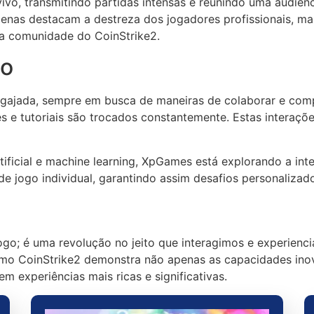
o, transmitindo partidas intensas e reunindo uma audiênci
enas destacam a destreza dos jogadores profissionais, m
na comunidade do CoinStrike2.
ão
gajada, sempre em busca de maneiras de colaborar e compa
s e tutoriais são trocados constantemente. Estas interaçõ
ificial e machine learning, XpGames está explorando a int
de jogo individual, garantindo assim desafios personalizad
o; é uma revolução no jeito que interagimos e experiencia
 como CoinStrike2 demonstra não apenas as capacidades i
 experiências mais ricas e significativas.