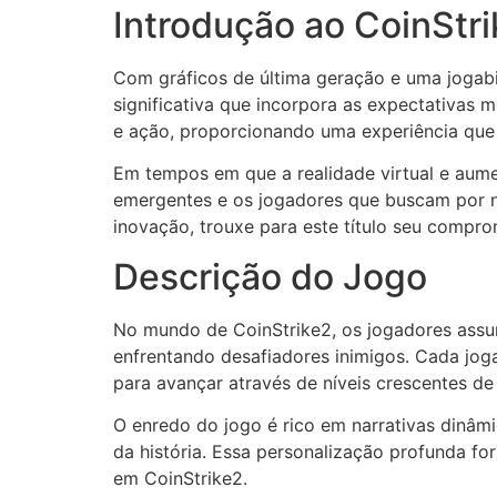
Introdução ao CoinStr
Com gráficos de última geração e uma jogabi
significativa que incorpora as expectativas
e ação, proporcionando uma experiência que d
Em tempos em que a realidade virtual e aum
emergentes e os jogadores que buscam por n
inovação, trouxe para este título seu comprom
Descrição do Jogo
No mundo de CoinStrike2, os jogadores assu
enfrentando desafiadores inimigos. Cada jo
para avançar através de níveis crescentes de 
O enredo do jogo é rico em narrativas dinâm
da história. Essa personalização profunda f
em CoinStrike2.