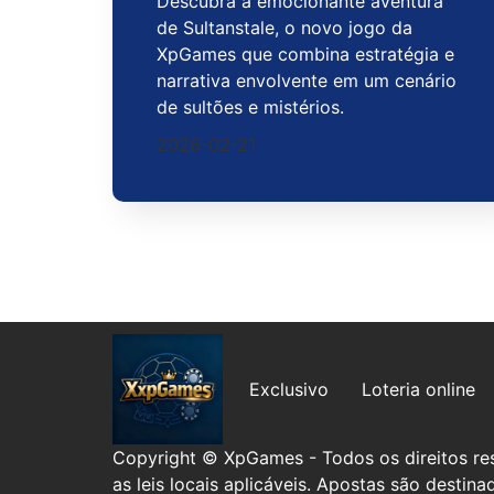
Descubra a emocionante aventura
de Sultanstale, o novo jogo da
XpGames que combina estratégia e
narrativa envolvente em um cenário
de sultões e mistérios.
2026-02-21
Exclusivo
Loteria online
Copyright © XpGames - Todos os direitos res
as leis locais aplicáveis. Apostas são desti