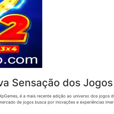
va Sensação dos Jogos 
XpGames, é a mais recente adição ao universo dos jogos di
cado de jogos busca por inovações e experiências imers