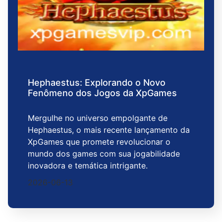
Hephaestus: Explorando o Novo
Fenômeno dos Jogos da XpGames
Mergulhe no universo empolgante de
Hephaestus, o mais recente lançamento da
XpGames que promete revolucionar o
mundo dos games com sua jogabilidade
inovadora e temática intrigante.
2026-06-13