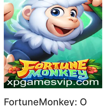
FortuneMonkey: O