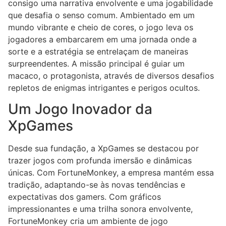
consigo uma narrativa envolvente e uma jogabilidade
que desafia o senso comum. Ambientado em um
mundo vibrante e cheio de cores, o jogo leva os
jogadores a embarcarem em uma jornada onde a
sorte e a estratégia se entrelaçam de maneiras
surpreendentes. A missão principal é guiar um
macaco, o protagonista, através de diversos desafios
repletos de enigmas intrigantes e perigos ocultos.
Um Jogo Inovador da
XpGames
Desde sua fundação, a XpGames se destacou por
trazer jogos com profunda imersão e dinâmicas
únicas. Com FortuneMonkey, a empresa mantém essa
tradição, adaptando-se às novas tendências e
expectativas dos gamers. Com gráficos
impressionantes e uma trilha sonora envolvente,
FortuneMonkey cria um ambiente de jogo