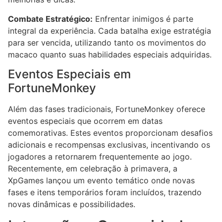
Combate Estratégico:
Enfrentar inimigos é parte
integral da experiência. Cada batalha exige estratégia
para ser vencida, utilizando tanto os movimentos do
macaco quanto suas habilidades especiais adquiridas.
Eventos Especiais em
FortuneMonkey
Além das fases tradicionais, FortuneMonkey oferece
eventos especiais que ocorrem em datas
comemorativas. Estes eventos proporcionam desafios
adicionais e recompensas exclusivas, incentivando os
jogadores a retornarem frequentemente ao jogo.
Recentemente, em celebração à primavera, a
XpGames lançou um evento temático onde novas
fases e itens temporários foram incluídos, trazendo
novas dinâmicas e possibilidades.