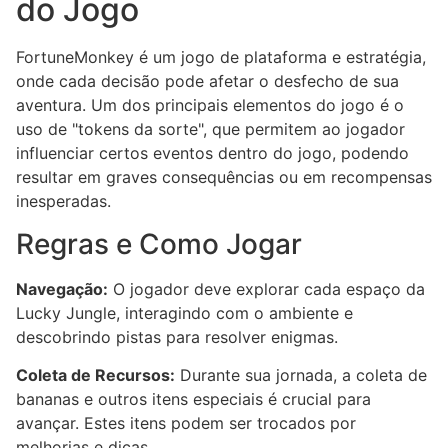
do Jogo
FortuneMonkey é um jogo de plataforma e estratégia,
onde cada decisão pode afetar o desfecho de sua
aventura. Um dos principais elementos do jogo é o
uso de "tokens da sorte", que permitem ao jogador
influenciar certos eventos dentro do jogo, podendo
resultar em graves consequências ou em recompensas
inesperadas.
Regras e Como Jogar
Navegação:
O jogador deve explorar cada espaço da
Lucky Jungle, interagindo com o ambiente e
descobrindo pistas para resolver enigmas.
Coleta de Recursos:
Durante sua jornada, a coleta de
bananas e outros itens especiais é crucial para
avançar. Estes itens podem ser trocados por
melhorias e dicas.