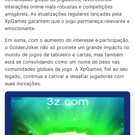
interações online mais robustas e competições
amigáveis. As atualizações regulares lançadas pela
XpGames garantem que o jogo permaneça relevante e
emocionante.
Em suma, com o aumento do interesse e participação,
o GoldenJoker não só promete um grande impacto no
mundo de jogos de tabuleiro e cartas, mas também
está se consolidando como um nome de peso nas
comunidades globais de jogo. A XpGames, fiel ao seu
legado, continua a cativar e desafiar jogadores com
suas inovações.