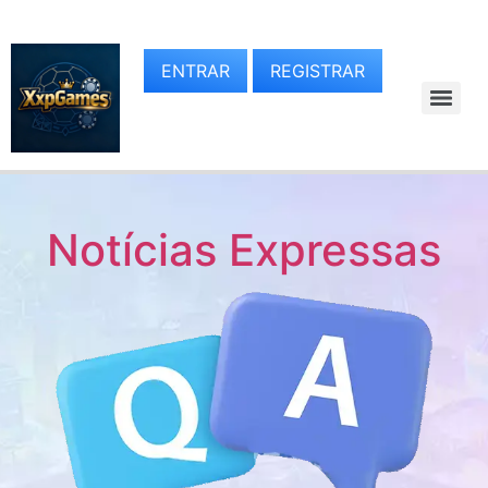
ENTRAR
REGISTRAR
Notícias Expressas