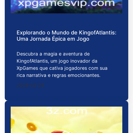
Explorando o Mundo de KingofAtlantis:
Uma Jornada Épica em Jogo
Descubra a magia e aventura de
KingofAtlantis, um jogo inovador da
XpGames que cativa jogadores com sua
rica narrativa e regras emocionantes.
2026-03-28