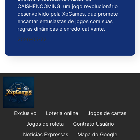
CAISHENCOMING, um jogo revolucionário
desenvolvido pela XpGames, que promete
encantar entusiastas de jogos com suas
regras dinâmicas e enredo cativante.
2026-05-22
Exclusivo
Loteria online
Jogos de cartas
Jogos de roleta
Contrato Usuário
Notícias Expressas
Mapa do Google