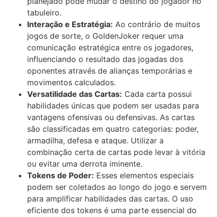
planejado pode mudar o destino do jogador no
tabuleiro.
Interação e Estratégia:
Ao contrário de muitos
jogos de sorte, o GoldenJoker requer uma
comunicação estratégica entre os jogadores,
influenciando o resultado das jogadas dos
oponentes através de alianças temporárias e
movimentos calculados.
Versatilidade das Cartas:
Cada carta possui
habilidades únicas que podem ser usadas para
vantagens ofensivas ou defensivas. As cartas
são classificadas em quatro categorias: poder,
armadilha, defesa e ataque. Utilizar a
combinação certa de cartas pode levar à vitória
ou evitar uma derrota iminente.
Tokens de Poder:
Esses elementos especiais
podem ser coletados ao longo do jogo e servem
para amplificar habilidades das cartas. O uso
eficiente dos tokens é uma parte essencial do