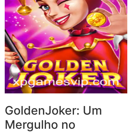
GoldenJoker: Um
Mergulho no