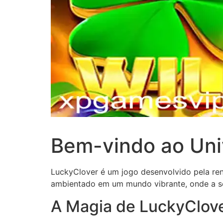
Bem-vindo ao Uni
LuckyClover é um jogo desenvolvido pela r
ambientado em um mundo vibrante, onde a sor
A Magia de LuckyClov