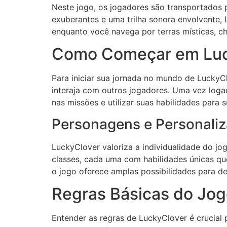
Neste jogo, os jogadores são transportados 
exuberantes e uma trilha sonora envolvente, L
enquanto você navega por terras místicas, ch
Como Começar em Luc
Para iniciar sua jornada no mundo de Lucky
interaja com outros jogadores. Uma vez log
nas missões e utilizar suas habilidades para s
Personagens e Personali
LuckyClover valoriza a individualidade do j
classes, cada uma com habilidades únicas que
o jogo oferece amplas possibilidades para de
Regras Básicas do Jo
Entender as regras de LuckyClover é crucial 