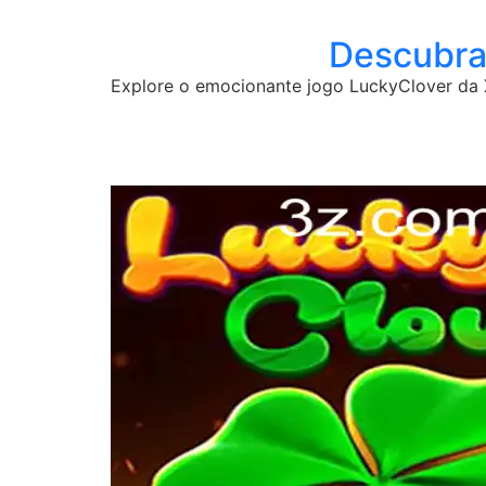
Descubra
Explore o emocionante jogo LuckyClover da 