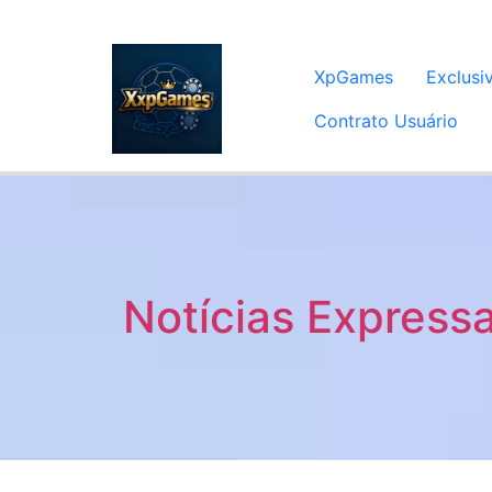
XpGames
Exclusi
Contrato Usuário
Notícias Express