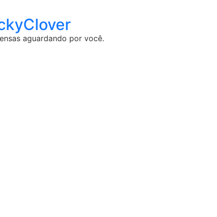
ckyClover
pensas aguardando por você.