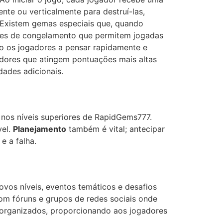
ente ou verticalmente para destruí-las,
 Existem gemas especiais que, quando
ades de congelamento que permitem jogadas
do os jogadores a pensar rapidamente e
adores que atingem pontuações mais altas
ades adicionais.
nos níveis superiores de RapidGems777.
vel.
Planejamento
também é vital; antecipar
e a falha.
os níveis, eventos temáticos e desafios
om fóruns e grupos de redes sociais onde
 organizados, proporcionando aos jogadores