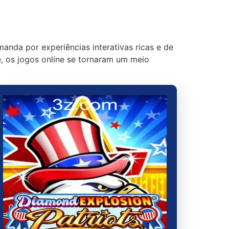
da por experiências interativas ricas e de
, os jogos online se tornaram um meio