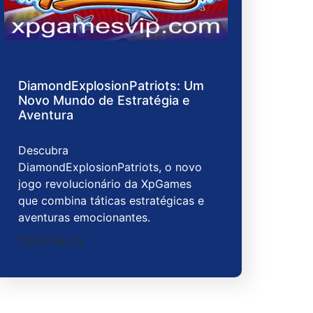
DiamondExplosionPatriots: Um
Novo Mundo de Estratégia e
Aventura
Descubra
DiamondExplosionPatriots, o novo
jogo revolucionário da XpGames
que combina táticas estratégicas e
aventuras emocionantes.
2026-04-23