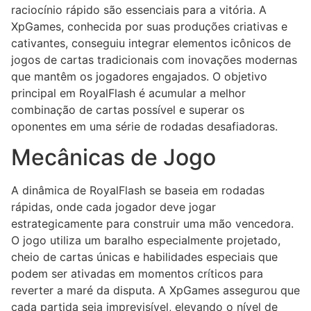
raciocínio rápido são essenciais para a vitória. A
XpGames, conhecida por suas produções criativas e
cativantes, conseguiu integrar elementos icônicos de
jogos de cartas tradicionais com inovações modernas
que mantêm os jogadores engajados. O objetivo
principal em RoyalFlash é acumular a melhor
combinação de cartas possível e superar os
oponentes em uma série de rodadas desafiadoras.
Mecânicas de Jogo
A dinâmica de RoyalFlash se baseia em rodadas
rápidas, onde cada jogador deve jogar
estrategicamente para construir uma mão vencedora.
O jogo utiliza um baralho especialmente projetado,
cheio de cartas únicas e habilidades especiais que
podem ser ativadas em momentos críticos para
reverter a maré da disputa. A XpGames assegurou que
cada partida seja imprevisível, elevando o nível de