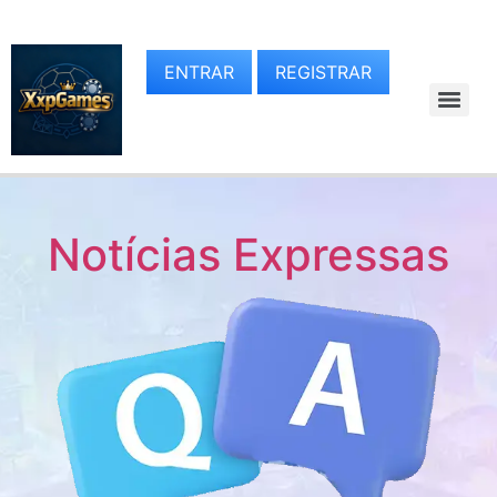
ENTRAR
REGISTRAR
Notícias Expressas