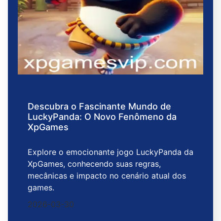
Descubra o Fascinante Mundo de
LuckyPanda: O Novo Fenômeno da
XpGames
Explore o emocionante jogo LuckyPanda da
XpGames, conhecendo suas regras,
mecânicas e impacto no cenário atual dos
games.
2026-03-30