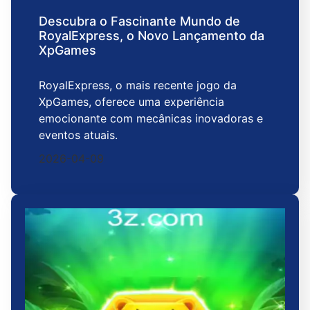
Descubra o Fascinante Mundo de
RoyalExpress, o Novo Lançamento da
XpGames
RoyalExpress, o mais recente jogo da
XpGames, oferece uma experiência
emocionante com mecânicas inovadoras e
eventos atuais.
2026-04-09