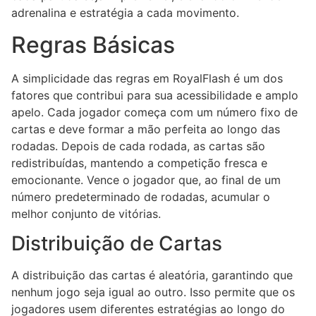
adrenalina e estratégia a cada movimento.
Regras Básicas
A simplicidade das regras em RoyalFlash é um dos
fatores que contribui para sua acessibilidade e amplo
apelo. Cada jogador começa com um número fixo de
cartas e deve formar a mão perfeita ao longo das
rodadas. Depois de cada rodada, as cartas são
redistribuídas, mantendo a competição fresca e
emocionante. Vence o jogador que, ao final de um
número predeterminado de rodadas, acumular o
melhor conjunto de vitórias.
Distribuição de Cartas
A distribuição das cartas é aleatória, garantindo que
nenhum jogo seja igual ao outro. Isso permite que os
jogadores usem diferentes estratégias ao longo do